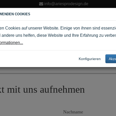
info@ariesprodesign.de
WENDEN COOKIES
ÜBER UNS
KONTAKT
PORTFOLIO
BLOG
en Cookies auf unserer Website. Einige von ihnen sind essenzie
andere uns helfen, diese Website und Ihre Erfahrung zu verbe
ormationen...
Kontakt
Startseite
▶
Kontakt
Konfigurieren
Akze
kt mit uns aufnehmen