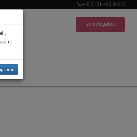
+49 2151 486 942 3
zum Angebot
ll,
ssern.
ptieren